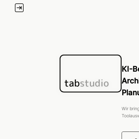
KI-B
Arch
Plan
Wir brin
Toolausw