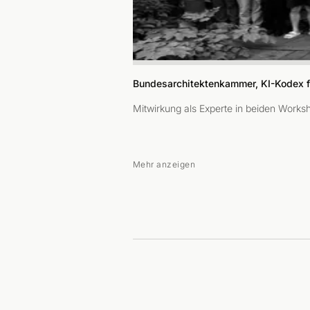
Bundesarchitektenkammer, KI-Kodex f
Mitwirkung als Experte in beiden Works
Mehr anzeigen
Bild: 360Akademie